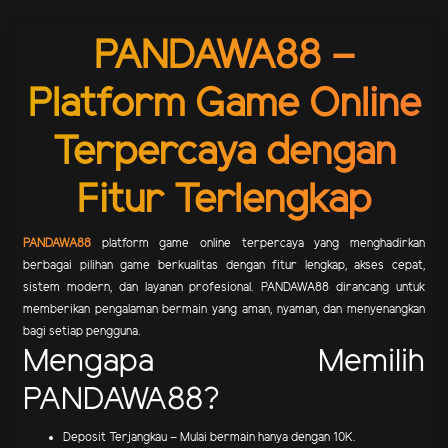
PANDAWA88 –
Platform Game Online
Terpercaya dengan
Fitur Terlengkap
PANDAWA88
platform game online terpercaya yang menghadirkan
berbagai pilihan game berkualitas dengan fitur lengkap, akses cepat,
sistem modern, dan layanan profesional. PANDAWA88 dirancang untuk
memberikan pengalaman bermain yang aman, nyaman, dan menyenangkan
bagi setiap pengguna.
Mengapa Memilih
PANDAWA88?
Deposit Terjangkau – Mulai bermain hanya dengan 10K.