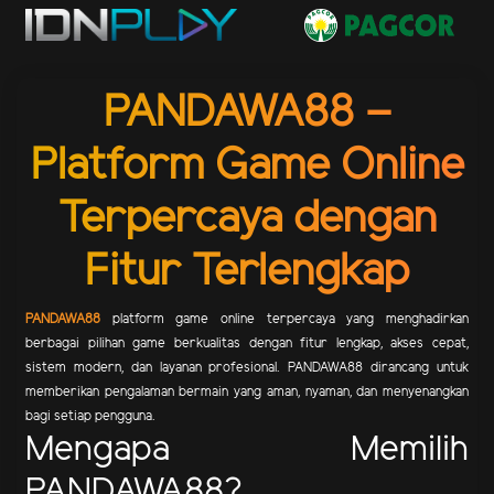
PANDAWA88 –
Platform Game Online
Terpercaya dengan
Fitur Terlengkap
PANDAWA88
platform game online terpercaya yang menghadirkan
berbagai pilihan game berkualitas dengan fitur lengkap, akses cepat,
sistem modern, dan layanan profesional. PANDAWA88 dirancang untuk
memberikan pengalaman bermain yang aman, nyaman, dan menyenangkan
bagi setiap pengguna.
Mengapa Memilih
PANDAWA88?