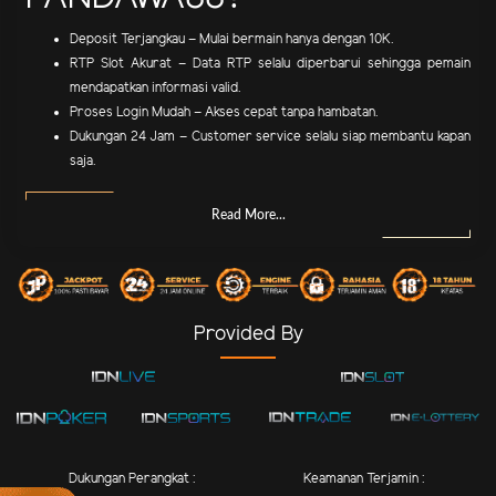
Deposit Terjangkau – Mulai bermain hanya dengan 10K.
RTP Slot Akurat – Data RTP selalu diperbarui sehingga pemain
mendapatkan informasi valid.
Proses Login Mudah – Akses cepat tanpa hambatan.
Dukungan 24 Jam – Customer service selalu siap membantu kapan
saja.
Read More...
Provided By
Dukungan Perangkat :
Keamanan Terjamin :