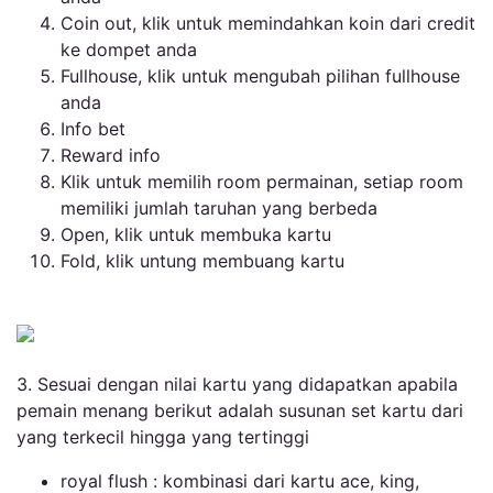
Coin out, klik untuk memindahkan koin dari credit
ke dompet anda
Fullhouse, klik untuk mengubah pilihan fullhouse
anda
Info bet
Reward info
Klik untuk memilih room permainan, setiap room
memiliki jumlah taruhan yang berbeda
Open, klik untuk membuka kartu
Fold, klik untung membuang kartu
3. Sesuai dengan nilai kartu yang didapatkan apabila
pemain menang berikut adalah susunan set kartu dari
yang terkecil hingga yang tertinggi
royal flush : kombinasi dari kartu ace, king,