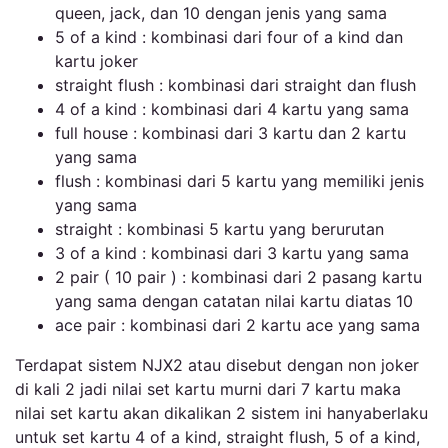
queen, jack, dan 10 dengan jenis yang sama
5 of a kind : kombinasi dari four of a kind dan
kartu joker
straight flush : kombinasi dari straight dan flush
4 of a kind : kombinasi dari 4 kartu yang sama
full house : kombinasi dari 3 kartu dan 2 kartu
yang sama
flush : kombinasi dari 5 kartu yang memiliki jenis
yang sama
straight : kombinasi 5 kartu yang berurutan
3 of a kind : kombinasi dari 3 kartu yang sama
2 pair ( 10 pair ) : kombinasi dari 2 pasang kartu
yang sama dengan catatan nilai kartu diatas 10
ace pair : kombinasi dari 2 kartu ace yang sama
Terdapat sistem NJX2 atau disebut dengan non joker
di kali 2 jadi nilai set kartu murni dari 7 kartu maka
nilai set kartu akan dikalikan 2 sistem ini hanyaberlaku
untuk set kartu 4 of a kind, straight flush, 5 of a kind,