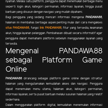
nyaman. Melalui satu platform, pengguna dapat menemukan berbagai menu
seperti login akun, kategori permainan, informasi layanan, hingga pusat
bantuan yang disusun dengan navigasi yang mudah dipahami.
Bagi pengguna yang sedang mencari informasi mengenai
PANDAWA88
,
halaman ini membahas berbagai aspek penting mulai dari cara mengakses
situs PANDAWA88
, fungsi
link PANDAWA88
, fitur yang tersedia, keamanan
akun, hingga layanan pelanggan. Pembahasan dibuat secara informatif agar
pengguna dapat memahami platform sebelum menggunakan layanan yang
tersedia.
Mengenal PANDAWA88
sebagai Platform Game
Online
PANDAWA88
dirancang sebagai platform game online dengan struktur
halaman yang mengutamakan kemudahan akses dan navigasi. Pengguna
dapat menemukan menu utama, halaman akun, kategori permainan,
informasi layanan, serta pusat bantuan melalui susunan halaman yang relatif
sederhana.
Dalam menggunakan platform digital, kemudahan menemukan informasi